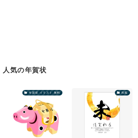
人気の年賀状
年賀状 イラスト 無料
和風