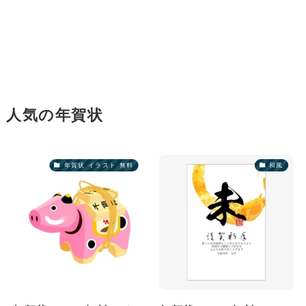
人気の年賀状
年賀状 イラスト 無料
和風