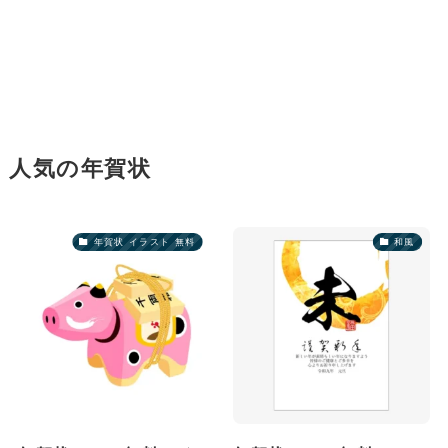
人気の年賀状
年賀状 イラスト 無料
和風