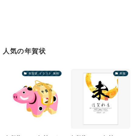
人気の年賀状
年賀状 イラスト 無料
和風