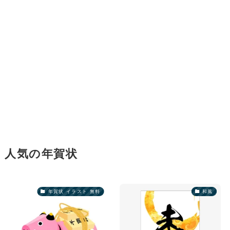
人気の年賀状
年賀状 イラスト 無料
和風